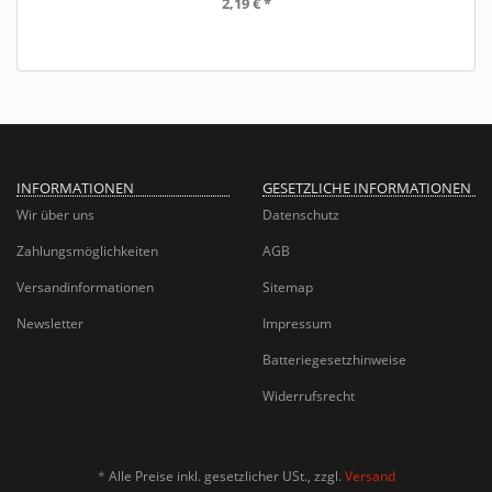
2,19 €
*
INFORMATIONEN
GESETZLICHE INFORMATIONEN
Wir über uns
Datenschutz
Zahlungsmöglichkeiten
AGB
Versandinformationen
Sitemap
Newsletter
Impressum
Batteriegesetzhinweise
Widerrufsrecht
*
Alle Preise inkl. gesetzlicher USt., zzgl.
Versand