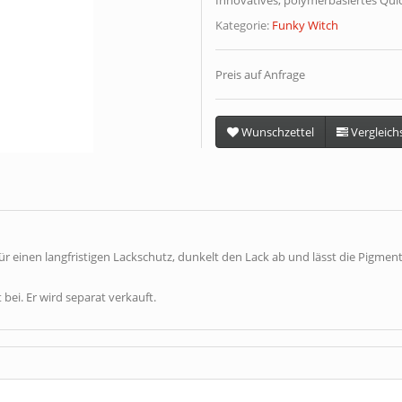
Innovatives, polymerbasiertes Qui
Kategorie:
Funky Witch
Preis auf Anfrage
Wunschzettel
Vergleichs
ür einen langfristigen Lackschutz, dunkelt den Lack ab und lässt die Pigmen
bei. Er wird separat verkauft.