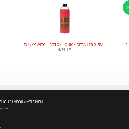
FUNKY WITCH BOTOX - QUICK DETAILER 215ML
F
4,79 €
*
ZLICHE INFORMATIONEN
chutz
p