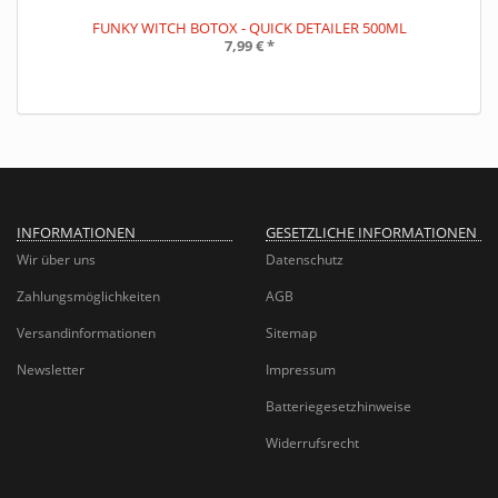
FUNKY WITCH BOTOX - QUICK DETAILER 500ML
7,99 €
*
INFORMATIONEN
GESETZLICHE INFORMATIONEN
Wir über uns
Datenschutz
Zahlungsmöglichkeiten
AGB
Versandinformationen
Sitemap
Newsletter
Impressum
Batteriegesetzhinweise
Widerrufsrecht