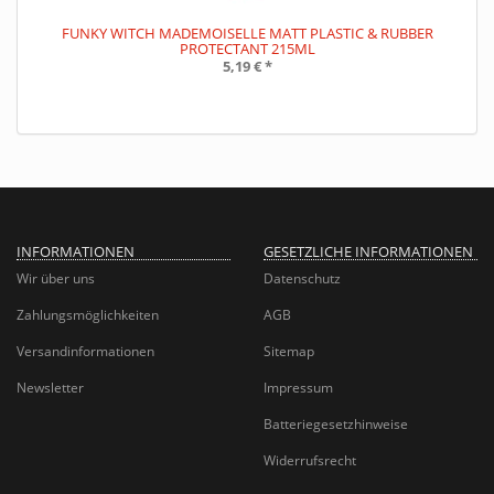
FUNKY WITCH MADEMOISELLE MATT PLASTIC & RUBBER
PROTECTANT 215ML
5,19 €
*
INFORMATIONEN
GESETZLICHE INFORMATIONEN
Wir über uns
Datenschutz
Zahlungsmöglichkeiten
AGB
Versandinformationen
Sitemap
Newsletter
Impressum
Batteriegesetzhinweise
Widerrufsrecht