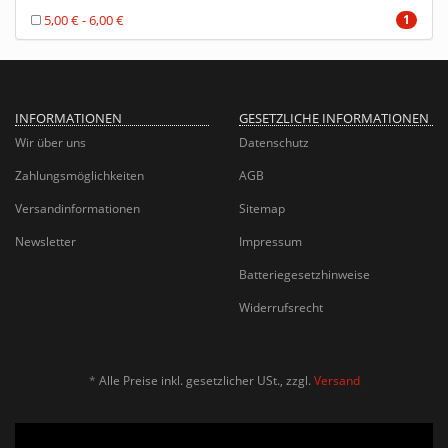
5,00 € - 6,00 €
1
INFORMATIONEN
GESETZLICHE INFORMATIONEN
Wir über uns
Datenschutz
Zahlungsmöglichkeiten
AGB
Versandinformationen
Sitemap
Newsletter
Impressum
Batteriegesetzhinweise
Widerrufsrecht
*
Alle Preise inkl. gesetzlicher USt., zzgl.
Versand