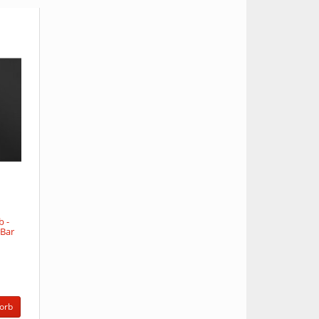
b -
 Bar
orb