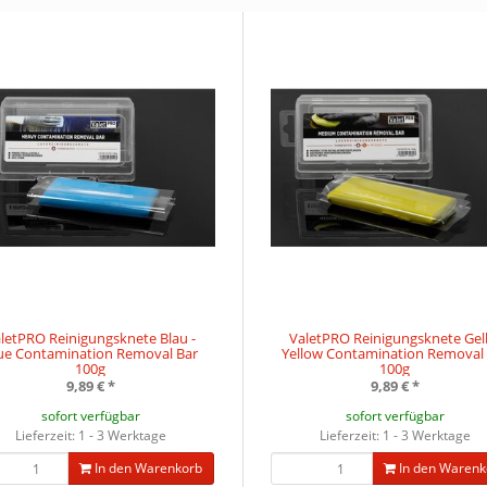
letPRO Reinigungsknete Blau -
ValetPRO Reinigungsknete Gel
ue Contamination Removal Bar
Yellow Contamination Removal
100g
100g
9,89 €
*
9,89 €
*
sofort verfügbar
sofort verfügbar
Lieferzeit: 1 - 3 Werktage
Lieferzeit: 1 - 3 Werktage
In den Warenkorb
In den Warenk