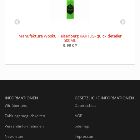
ml
Manufaktura Wosku Heisenberg KAKTUS- quick detailer
500ML
9,99 €
*
INFORMATIONEN
GESETZLICHE INFORMATIONEN
Wir über uns
Datenschutz
Zahlungsmöglichkeiten
AGB
Versandinformationen
Sitemap
Newsletter
Impressum