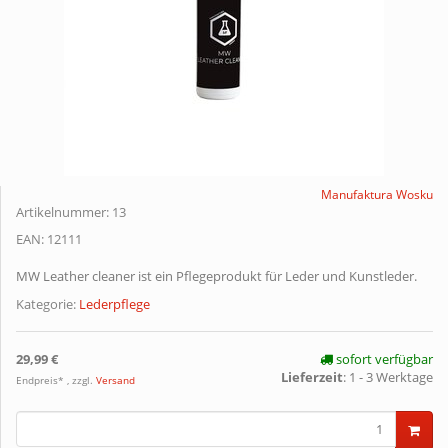
Manufaktura Wosku
Artikelnummer:
13
EAN:
12111
MW Leather cleaner ist ein Pflegeprodukt für Leder und Kunstleder.
Kategorie:
Lederpflege
29,99 €
sofort verfügbar
Lieferzeit
:
1 - 3 Werktage
Endpreis* , zzgl.
Versand