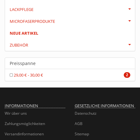
LACKPFLEGE
MICROFASERPRODUKTE
NEUE ARTIKEL
ZUBEHÖR
Preisspanne
29,00 € - 30,00 €
2
INFORMATIONEN
GESETZLICHE INFORMATIONEN
Wir über uns
Datenschutz
Zahlungsmöglichkeiten
AGB
Versandinformationen
Sitemap