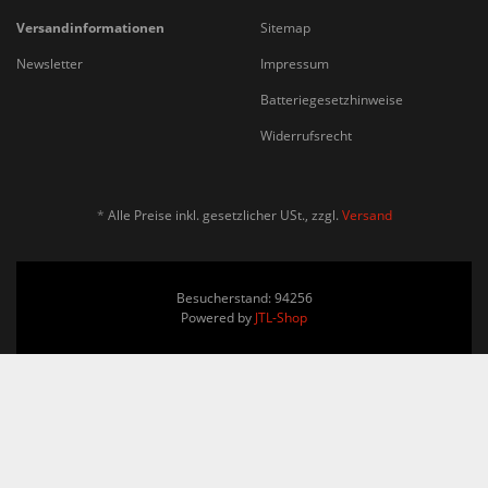
Versandinformationen
Sitemap
Newsletter
Impressum
Batteriegesetzhinweise
Widerrufsrecht
*
Alle Preise inkl. gesetzlicher USt., zzgl.
Versand
Besucherstand: 94256
Powered by
JTL-Shop