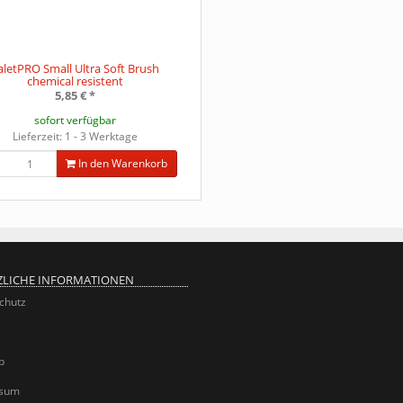
aletPRO Small Ultra Soft Brush
chemical resistent
5,85 €
*
sofort verfügbar
Lieferzeit: 1 - 3 Werktage
In den Warenkorb
ZLICHE INFORMATIONEN
chutz
p
ssum