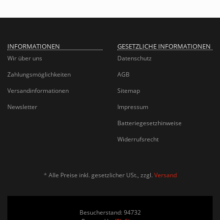
INFORMATIONEN
GESETZLICHE INFORMATIONEN
Wir über uns
Datenschutz
Zahlungsmöglichkeiten
AGB
Versandinformationen
Sitemap
Newsletter
Impressum
Batteriegesetzhinweise
Widerrufsrecht
*
Alle Preise inkl. gesetzlicher USt., zzgl.
Versand
Besucherstand: 94732