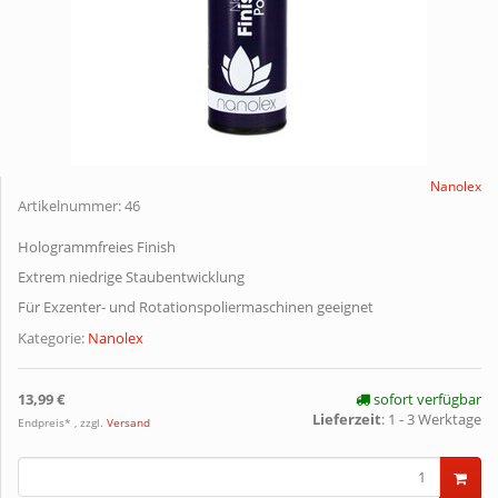
Nanolex
Artikelnummer:
46
Hologrammfreies Finish
Extrem niedrige Staubentwicklung
Für Exzenter- und Rotationspoliermaschinen geeignet
Kategorie:
Nanolex
13,99 €
sofort verfügbar
Lieferzeit
:
1 - 3 Werktage
Endpreis* , zzgl.
Versand