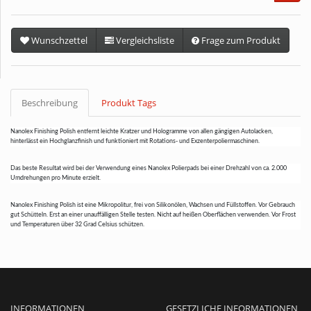
Wunschzettel
Vergleichsliste
Frage zum Produkt
Beschreibung
Produkt Tags
Nanolex Finishing Polish entfernt leichte Kratzer und Hologramme von allen gängigen Autolacken,
hinterlässt ein Hochglanzfinish und funktioniert mit Rotations- und Exzenterpoliermaschinen.
Das beste Resultat wird bei der Verwendung eines Nanolex Polierpads bei einer Drehzahl von ca. 2.000
Umdrehungen pro Minute erzielt.
Nanolex Finishing Polish ist eine Mikropolitur, frei von Silikonölen, Wachsen und Füllstoffen. Vor Gebrauch
gut Schütteln. Erst an einer unauffälligen Stelle testen. Nicht auf heißen Oberflächen verwenden. Vor Frost
und Temperaturen über 32 Grad Celsius schützen.
INFORMATIONEN
GESETZLICHE INFORMATIONEN